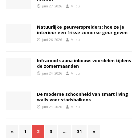
juni 27, 2026
Milou
Natuurlijke geurverspreiders: hoe ze je
interieur een frisse zomerse geur geven
juni 26, 2026
Milou
Infrarood sauna inbouw: voordelen tijdens
de zomermaanden
juni 24, 2026
Milou
De moderne schoonheid van smart living
walls voor stadsbalkons
juni 23, 2026
Milou
«
1
2
3
…
31
»