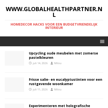
WWW.GLOBALHEALTHPARTNER.N
L
HOMEDECOR HACKS VOOR EEN BUDGETVRIENDELIJK
INTERIEUR
Upcycling oude meubelen met zomerse
pastelkleuren
juli 14, 2026
Milou
Frisse salie- en eucalyptustinten voor een
rustgevende woonkamer
juli 11, 2026
Milou
Experimenteren met holografische