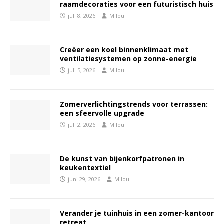
raamdecoraties voor een futuristisch huis
juli 8, 2026
Milou
Creëer een koel binnenklimaat met
ventilatiesystemen op zonne-energie
juli 5, 2026
Milou
Zomerverlichtingstrends voor terrassen:
een sfeervolle upgrade
juli 2, 2026
Milou
De kunst van bijenkorfpatronen in
keukentextiel
juni 29, 2026
Milou
Verander je tuinhuis in een zomer-kantoor
retreat