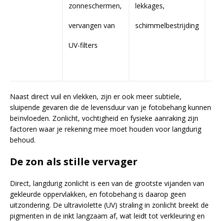
zonneschermen,
lekkages,
bar
vervangen van
schimmelbestrijding
ve
UV-filters
be
ho
Naast direct vuil en vlekken, zijn er ook meer subtiele,
sluipende gevaren die de levensduur van je fotobehang kunnen
beïnvloeden. Zonlicht, vochtigheid en fysieke aanraking zijn
factoren waar je rekening mee moet houden voor langdurig
behoud.
De zon als stille vervager
Direct, langdurig zonlicht is een van de grootste vijanden van
gekleurde oppervlakken, en fotobehang is daarop geen
uitzondering. De ultraviolette (UV) straling in zonlicht breekt de
pigmenten in de inkt langzaam af, wat leidt tot verkleuring en