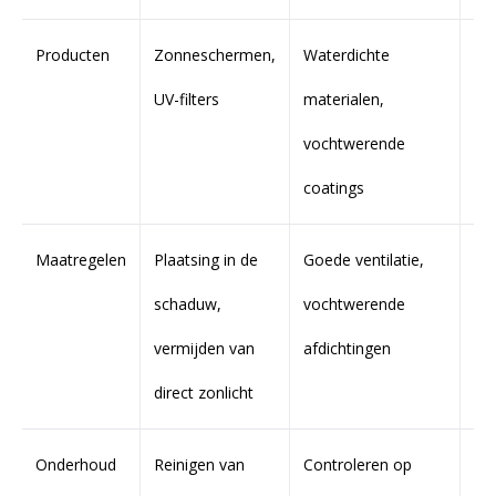
Producten
Zonneschermen,
Waterdichte
Sc
UV-filters
materialen,
be
vochtwerende
be
coatings
ho
Maatregelen
Plaatsing in de
Goede ventilatie,
Ve
schaduw,
vochtwerende
sto
vermijden van
afdichtingen
re
direct zonlicht
on
Onderhoud
Reinigen van
Controleren op
Ins