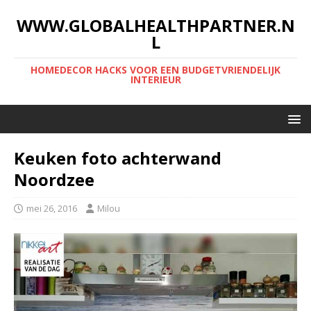
WWW.GLOBALHEALTHPARTNER.N
L
HOMEDECOR HACKS VOOR EEN BUDGETVRIENDELIJK
INTERIEUR
Keuken foto achterwand
Noordzee
mei 26, 2016
Milou