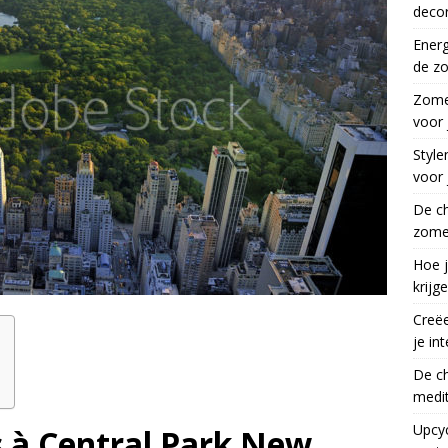
decor
Ener
de z
Zomer
voor
Style
voor 
De c
zomer
Hoe j
krijg
Creëe
je int
De c
medit
Upcy
s à Central Park New