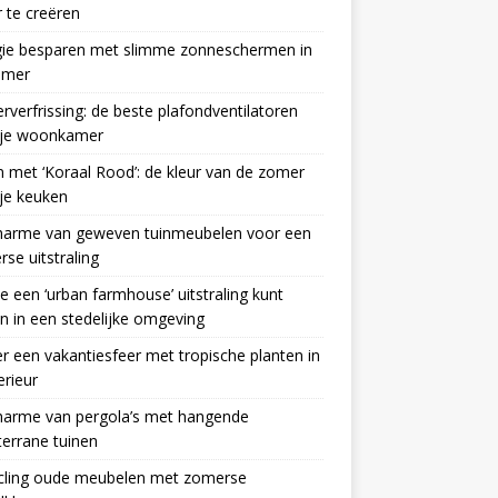
 te creëren
gie besparen met slimme zonneschermen in
omer
verfrissing: de beste plafondventilatoren
 je woonkamer
n met ‘Koraal Rood’: de kleur van de zomer
je keuken
harme van geweven tuinmeubelen voor een
se uitstraling
e een ‘urban farmhouse’ uitstraling kunt
en in een stedelijke omgeving
r een vakantiesfeer met tropische planten in
erieur
harme van pergola’s met hangende
errane tuinen
cling oude meubelen met zomerse