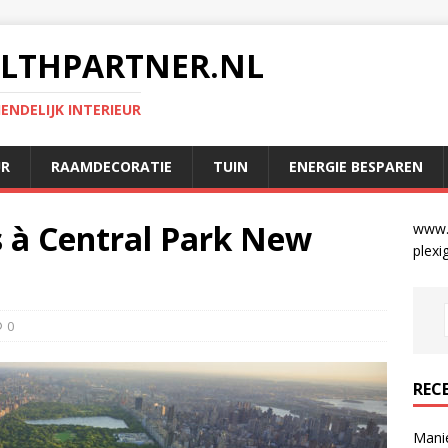
LTHPARTNER.NL
NDELIJK INTERIEUR
UR
RAAMDECORATIE
TUIN
ENERGIE BESPAREN
s à Central Park New
www.g
plexi
0
REC
Mani