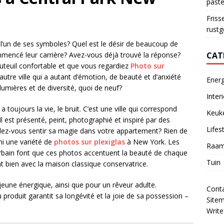
paste
Friss
rust
t l’un de ses symboles? Quel est le désir de beaucoup de
CAT
mencé leur carrière? Avez-vous déjà trouvé la réponse?
uteuil confortable et que vous regardiez
Photo sur
tre ville qui a autant d’émotion, de beauté et d’anxiété
Energ
umières et de diversité, quoi de neuf?
Inter
a toujours la vie, le bruit. C’est une ville qui correspond
Keuk
l est présenté, peint, photographié et inspiré par des
Lifes
oulez-vous sentir sa magie dans votre appartement? Rien de
mi une variété de
photos sur plexiglas
à New York. Les
Raam
ok urbain font que ces photos accentuent la beauté de chaque
Tuin
 bien avec la maison classique conservatrice.
eune énergique, ainsi que pour un rêveur adulte.
Cont
 produit garantit sa longévité et la joie de sa possession –
Site
Write