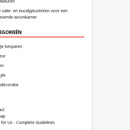
lkleuren
e salie- en eucalyptustinten voor een
gevende woonkamer
EGORIEËN
ie besparen
ieur
en
tyle
decoratie
act
map
 for Us - Complete Guidelines