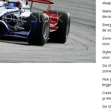
slaap
Mani
decor
Ener
de z
Zomer
voor
Style
voor 
De c
zomer
Hoe j
krijg
Creëe
je int
De c