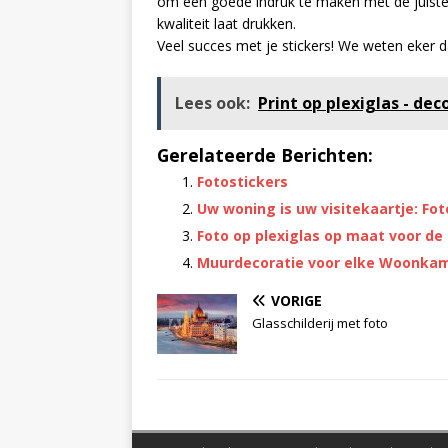
om een goede indruk te maken met de juiste k
kwaliteit laat drukken.
Veel succes met je stickers! We weten eker d
Lees ook:
Print op plexiglas - de
Gerelateerde Berichten:
Fotostickers
Uw woning is uw visitekaartje: F
Foto op plexiglas op maat voor de
Muurdecoratie voor elke Woonka
VORIGE
Glasschilderij met foto