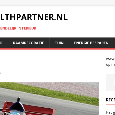
LTHPARTNER.NL
NDELIJK INTERIEUR
UR
RAAMDECORATIE
TUIN
ENERGIE BESPAREN
www.g
op m
0
REC
Het g