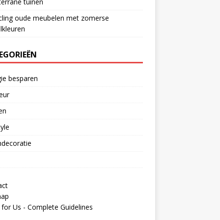
errane tuinen
cling oude meubelen met zomerse
lkleuren
EGORIEËN
ie besparen
ieur
en
tyle
decoratie
act
map
 for Us - Complete Guidelines