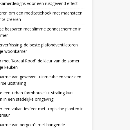
kamerdesigns voor een rustgevend effect
eren om een meditatiehoek met maansteen
 te creëren
gie besparen met slimme zonneschermen in
omer
verfrissing: de beste plafondventilatoren
 je woonkamer
n met ‘Koraal Rood’: de kleur van de zomer
je keuken
harme van geweven tuinmeubelen voor een
se uitstraling
e een ‘urban farmhouse’ uitstraling kunt
en in een stedelijke omgeving
r een vakantiesfeer met tropische planten in
erieur
harme van pergola’s met hangende