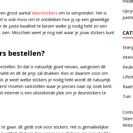
medit
Upcy
een groot aantal
deurstickers
om te verspreiden. Het is
paste
 Het is ook mooi om te ontdekken hoe jij op een geweldige
r de juiste kwaliteit te kiezen welke jij nodig hebt en een
CAT
s zien. Misschien weet je nog niet waar je jouw stickers kunt
Energ
rs bestellen?
Inter
bestellen. En dat is natuurlijk goed nieuws, aangezien dit
Keuk
markt en dit de prijs zal drukken. Kies er daarom voor om
Lifes
s je weet welke stickers je nodig hebt wordt dit natuurlijk
eerst moeten vaststellen waar je precies naar op zoek bent.
Raam
et internet is een uitstekende plek om je deurstickers te
Tuin
Cont
Site
Write
t te gaan. dit geldt ook voor stickers. Het is gemakkelijker