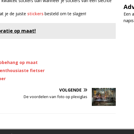
waliteit stickers dan wanneer je stickers van een slechte
Adv
at je de juiste
stickers
besteld om te slagen!
Een a
napi
coratie op maat!
otobehang op maat
 enthousiaste fietser
mer
VOLGENDE
De voordelen van foto op plexiglas