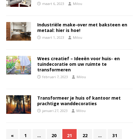
maart 6, 2023
Milou
Industriële make-over met baksteen en
metaal: hier is hoe!
maart 1, 2023
Milou
Wees creatief – Ideeën voor huis- en
tuindecoratie om uw ruimte te
transformeren
februari 7, 2023
Milou
Transformeer je huis of kantoor met
prachtige wanddecoraties
januari 27, 2023
Milou
«
1
…
20
21
22
…
31