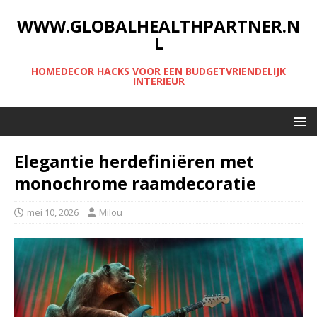
WWW.GLOBALHEALTHPARTNER.N
L
HOMEDECOR HACKS VOOR EEN BUDGETVRIENDELIJK
INTERIEUR
Elegantie herdefiniëren met
monochrome raamdecoratie
mei 10, 2026
Milou