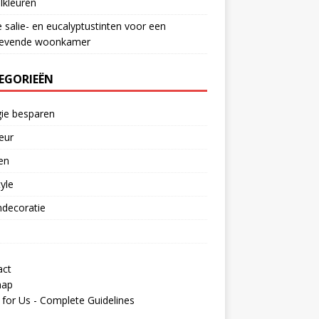
lkleuren
e salie- en eucalyptustinten voor een
gevende woonkamer
EGORIEËN
ie besparen
ieur
en
tyle
decoratie
act
map
 for Us - Complete Guidelines