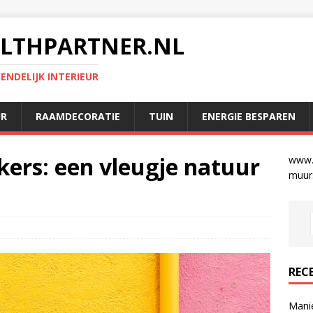
LTHPARTNER.NL
NDELIJK INTERIEUR
UR
RAAMDECORATIE
TUIN
ENERGIE BESPAREN
ers: een vleugje natuur
www.g
muurs
REC
Mani