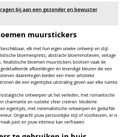
dragen bij aan een gezonder en bewuster
bloemen muurstickers
beschikbaar, elk met hun eigen unieke ontwerp en stijl.
alistische bloemenprints, abstracte bloemmotieven, vintage
Realistische bloemen muurstickers bootsen vaak de
gedetailleerde afbeeldingen en levendige kleuren die een
otieven daarentegen bieden een meer artistieke
onen die een eigentijdse uitstraling geven aan elke ruimte.
nostalgische ontwerpen uit het verleden, met romantische
n charmante en rustieke sfeer creëren. Moderne
en eigentijds, met minimalistische ontwerpen en gedurfde
erieur. Ongeacht jouw persoonlijke stijl of voorkeuren, er is
maak past en jouw interieur kan verfraaien.
rs te gebruiken in huis