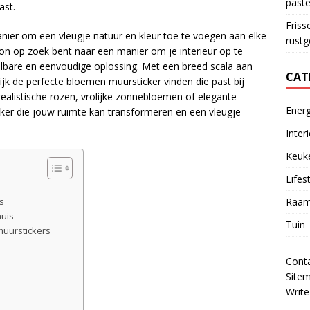
paste
ast.
Friss
ier om een ​​vleugje natuur en kleur toe te voegen aan elke
rust
n op zoek bent naar een manier om je interieur op te
albare en eenvoudige oplossing. Met een breed scala aan
CAT
jk de perfecte bloemen muursticker vinden die past bij
realistische rozen, vrolijke zonnebloemen of elegante
Energ
cker die jouw ruimte kan transformeren en een vleugje
Inter
Keuk
Lifes
Raam
s
huis
Tuin
muurstickers
Cont
Site
Write