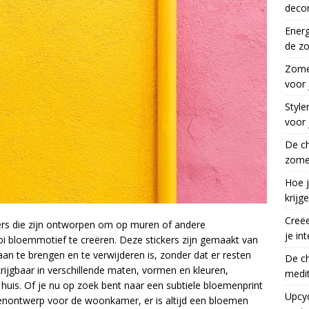
decor
Ener
de z
Zomer
voor
Style
voor 
De c
zomer
Hoe j
krijg
Creëe
kers die zijn ontworpen om op muren of andere
je int
i bloemmotief te creëren. Deze stickers zijn gemaakt van
an te brengen en te verwijderen is, zonder dat er resten
De c
krijgbaar in verschillende maten, vormen en kleuren,
medit
 huis. Of je nu op zoek bent naar een subtiele bloemenprint
Upcy
nontwerp voor de woonkamer, er is altijd een bloemen