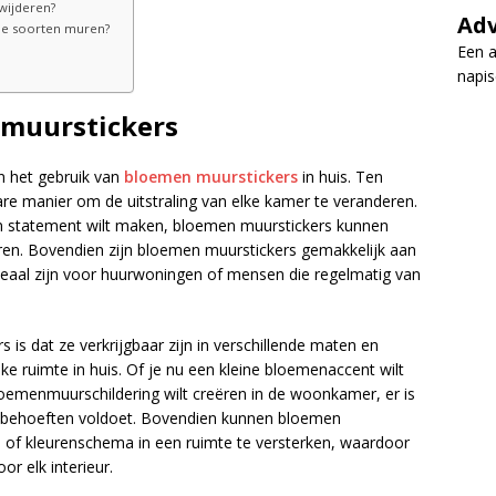
wijderen?
Adv
lle soorten muren?
Een a
napi
 muurstickers
n het gebruik van
bloemen muurstickers
in huis. Ten
re manier om de uitstraling van elke kamer te veranderen.
en statement wilt maken, bloemen muurstickers kunnen
ëren. Bovendien zijn bloemen muurstickers gemakkelijk aan
deaal zijn voor huurwoningen of mensen die regelmatig van
is dat ze verkrijgbaar zijn in verschillende maten en
ke ruimte in huis. Of je nu een kleine bloemenaccent wilt
emenmuurschildering wilt creëren in de woonkamer, er is
w behoeften voldoet. Bovendien kunnen bloemen
 of kleurenschema in een ruimte te versterken, waardoor
or elk interieur.