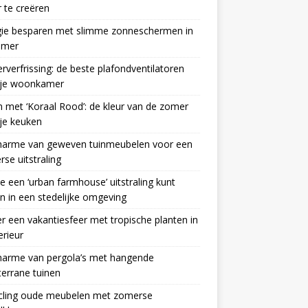
 te creëren
gie besparen met slimme zonneschermen in
omer
verfrissing: de beste plafondventilatoren
 je woonkamer
n met ‘Koraal Rood’: de kleur van de zomer
je keuken
harme van geweven tuinmeubelen voor een
se uitstraling
e een ‘urban farmhouse’ uitstraling kunt
en in een stedelijke omgeving
r een vakantiesfeer met tropische planten in
erieur
harme van pergola’s met hangende
errane tuinen
cling oude meubelen met zomerse