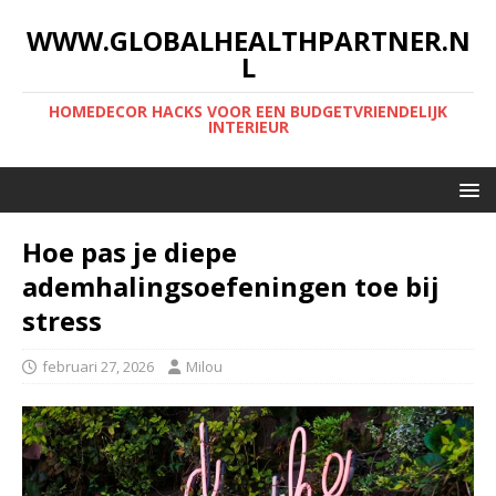
WWW.GLOBALHEALTHPARTNER.N
L
HOMEDECOR HACKS VOOR EEN BUDGETVRIENDELIJK
INTERIEUR
Hoe pas je diepe
ademhalingsoefeningen toe bij
stress
februari 27, 2026
Milou