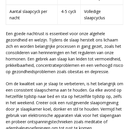
Aantal slaapcycli per
4-5 cycli
Volledige
nacht
slaapcyclus
Een goede nachtrust is essentieel voor onze algehele
gezondheid en welzijn. Tijdens de slaap herstelt ons lichaam
zich en worden belangrijke processen in gang gezet, zoals het
consolideren van herinneringen en het reguleren van onze
hormonen. Een gebrek aan slaap kan leiden tot vermoeidheid,
prikkelbaarheid, concentratieproblemen en een verhoogd risico
op gezondheidsproblemen zoals obesitas en depressie.
Om de kwaliteit van je slaap te verbeteren, is het belangrijk om
een consistent slaapschema aan te houden. Ga elke avond op
hetzelfde tijdstip naar bed en sta op hetzelfde tijdstip op, zelfs
in het weekend. Creëer ook een rustgevende slaapomgeving
door je slaapkamer koel, donker en stil te houden. Vermijd het
gebruik van elektronische apparaten vlak voor het slapengaan
en probeer ontspanningstechnieken zoals meditatie of
ademhalingsoefeningen om tot rust te komen.